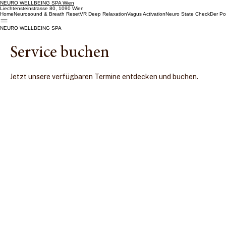
NEURO WELLBEING SPA Wien
Liechtensteinstrasse 80, 1090 Wien
Home
Neurosound & Breath Reset
VR Deep Relaxation
Vagus Activation
Neuro State Check
Der Po
NEURO WELLBEING SPA
Service buchen
Jetzt unsere verfügbaren Termine entdecken und buchen.