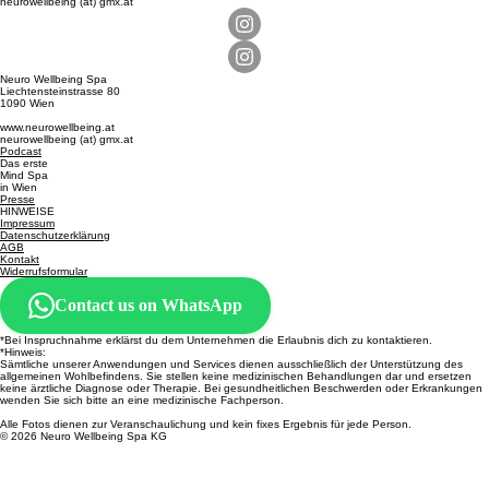
neurowellbeing (at) gmx.at
Neuro Wellbeing Spa
Liechtensteinstrasse 80
1090 Wien
www.neurowellbeing.at
neurowellbeing (at) gmx.at
Podcast
Das erste
Mind Spa
in Wien
Presse
HINWEISE
Impressum
Datenschutzerklärung
AGB
Kontakt
Widerrufsformular
Contact us on WhatsApp
*Bei Inspruchnahme erklärst du dem Unternehmen die Erlaubnis dich zu kontaktieren.
​​*Hinweis:
Sämtliche unserer Anwendungen und Services dienen ausschließlich der Unterstützung des
allgemeinen Wohlbefindens. Sie stellen keine medizinischen Behandlungen dar und ersetzen
keine ärztliche Diagnose oder Therapie. Bei gesundheitlichen Beschwerden oder Erkrankungen
wenden Sie sich bitte an eine medizinische Fachperson.
Alle Fotos dienen zur Veranschaulichung und kein fixes Ergebnis für jede Person.
© 2026 Neuro Wellbeing Spa KG