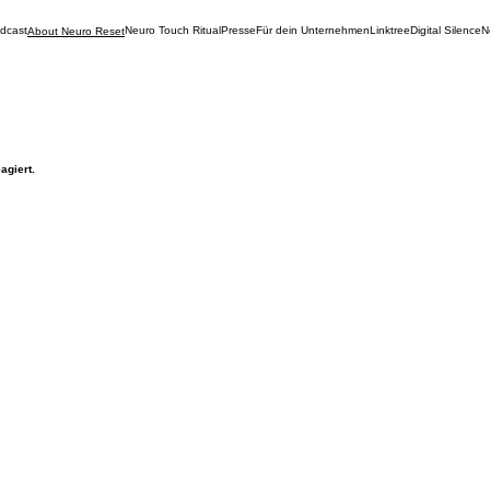
dcast
Neuro Touch Ritual
Presse
Für dein Unternehmen
Linktree
Digital Silence
N
About Neuro Reset
agiert.