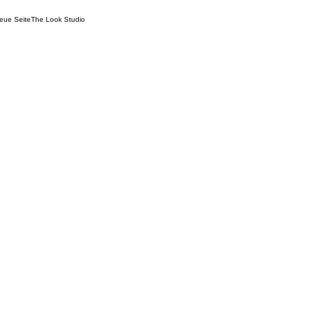
eue Seite
The Look Studio