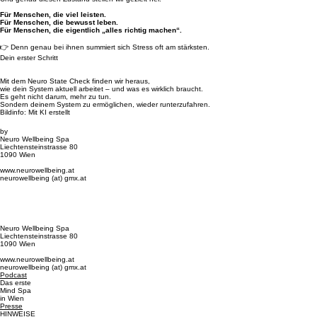
Für Menschen, die viel leisten.
Für Menschen, die bewusst leben.
Für Menschen, die eigentlich „alles richtig machen“.
👉 Denn genau bei ihnen summiert sich Stress oft am stärksten.
Dein erster Schritt
Mit dem Neuro State Check finden wir heraus,
wie dein System aktuell arbeitet – und was es wirklich braucht.
Es geht nicht darum, mehr zu tun.
Sondern deinem System zu ermöglichen, wieder runterzufahren.
Bildinfo: Mit KI erstellt
by
Neuro Wellbeing Spa
Liechtensteinstrasse 80
1090 Wien
www.neurowellbeing.at
neurowellbeing (at) gmx.at
Neuro Wellbeing Spa
Liechtensteinstrasse 80
1090 Wien
www.neurowellbeing.at
neurowellbeing (at) gmx.at
Podcast
Das erste
Mind Spa
in Wien
Presse
HINWEISE