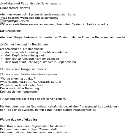
👉 All das sind Reize für dein Nervensystem.
Grundsätzlich sinnvoll.
Aber nur, wenn dein System sie auch verarbeiten kann.
"Was passiert, wenn sich Stress summiert?"
Bildinfo: Mit KI erstellt
Wenn zu viele Reize zusammenkommen, bleibt dein System im Aktivitätsmodus.
Du funktionierst.
Aber dein Körper bekommt nicht mehr den Zustand, den er für echte Regeneration braucht.
👉 Genau hier beginnt Erschöpfung.
Oft schleichend. Oft unbemerkt.
du bist innerlich unruhig, obwohl du müde bist
dein Kopf bleibt ständig aktiv
dein Schlaf fühlt sich nicht erholsam an
dein Körper braucht lange, um sich zu regenerieren
👉 Das ist kein Mangel an Disziplin.
👉 Das ist ein überlastetes Nervensystem.
"Woran erkennst du das?"
WAS NEURO WELLBEING ANDERS MACHT
Wir setzen nicht auf mehr Reize.
Keine zusätzliche Belastung.
Kein „noch mehr optimieren“.
👉 Wir arbeiten direkt mit deinem Nervensystem.
Mit Methoden aus der Neurowissenschaft, die gezielt den Parasympathikus aktivieren –
den Teil deines Systems, der für echte Regeneration verantwortlich ist.
Warum das so effektiv ist
Dein Körper weiß, wie Regeneration funktioniert.
Er braucht nur den richtigen Zustand dafür.
Und genau diesen Zustand stellen wir gezielt her.