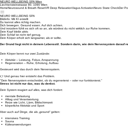
NEURO WELLBEING SPA Wien
Liechtensteinstrasse 80, 1090 Wien
Home
Neurosound & Breath Reset
VR Deep Relaxation
Vagus Activation
Neuro State Check
Der Po
NEURO WELLBEING SPA
Bildinfo: Mit KI erstellt
Du kannst alles richtig machen.
Dich bewegen. Gesund essen. Auf dich achten.
Und trotzdem fühlt es sich oft so an, als würdest du nicht wirklich zur Ruhe kommen.
Dein Kopf bleibt aktiv.
Dein Schlaf ist nicht tief genug.
Dein Körper erholt sich langsamer, als er sollte.
Der Grund liegt nicht in deinem Lebensstil. Sondern darin, wie dein Nervensystem darauf re
Dein Körper kennt nur zwei Zustände:
Aktivität – Leistung, Fokus, Anspannung
Regeneration – Ruhe, Erholung, Aufbau
Gesteuert wird das durch dein Nervensystem.
👉 Und genau hier entsteht das Problem.
"Dein Nervensystem entscheidet, ob du regenerierst – oder nur funktionierst."
Stress ist nicht nur das, was du denkst.
Dein System reagiert auf alles, was dich fordert:
mentale Belastung
Alltag und Verantwortung
Reize wie Licht, Lärm, Bildschirmzeit
körperliche Aktivität und Sport
Aber auch auf Dinge, die als „gesund“ gelten:
intensives Training
Sauna
Kälteanwendungen