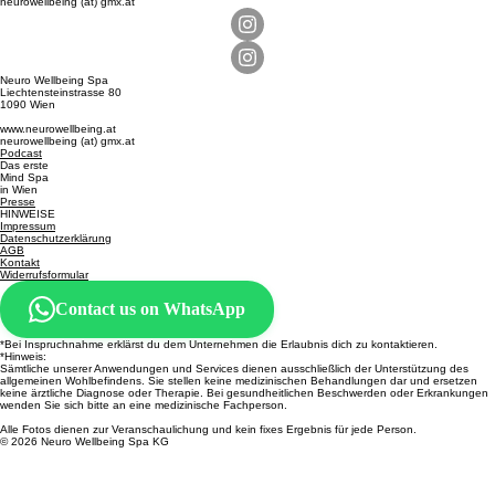
neurowellbeing (at) gmx.at
Neuro Wellbeing Spa
Liechtensteinstrasse 80
1090 Wien
www.neurowellbeing.at
neurowellbeing (at) gmx.at
Podcast
Das erste
Mind Spa
in Wien
Presse
HINWEISE
Impressum
Datenschutzerklärung
AGB
Kontakt
Widerrufsformular
Contact us on WhatsApp
*Bei Inspruchnahme erklärst du dem Unternehmen die Erlaubnis dich zu kontaktieren.
​​*Hinweis:
Sämtliche unserer Anwendungen und Services dienen ausschließlich der Unterstützung des
allgemeinen Wohlbefindens. Sie stellen keine medizinischen Behandlungen dar und ersetzen
keine ärztliche Diagnose oder Therapie. Bei gesundheitlichen Beschwerden oder Erkrankungen
wenden Sie sich bitte an eine medizinische Fachperson.
Alle Fotos dienen zur Veranschaulichung und kein fixes Ergebnis für jede Person.
© 2026 Neuro Wellbeing Spa KG