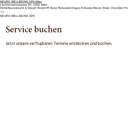
NEURO WELLBEING SPA Wien
Liechtensteinstrasse 80, 1090 Wien
Home
Neurosound & Breath Reset
VR Deep Relaxation
Vagus Activation
Neuro State Check
Der Po
NEURO WELLBEING SPA
Service buchen
Jetzt unsere verfügbaren Termine entdecken und buchen.