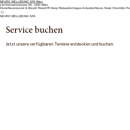
NEURO WELLBEING SPA Wien
Liechtensteinstrasse 80, 1090 Wien
Home
Neurosound & Breath Reset
VR Deep Relaxation
Vagus Activation
Neuro State Check
Der Po
NEURO WELLBEING SPA
Service buchen
Jetzt unsere verfügbaren Termine entdecken und buchen.