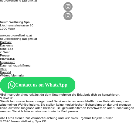
neurowellbeing (at) gmx.at
Neuro Wellbeing Spa
Liechtensteinstrasse 80
1090 Wien
www.neurowellbeing.at
neurowellbeing (at) gmx.at
Podcast
Das erste
Mind Spa
in Wien
Presse
HINWEISE
Impressum
Datenschutzerklärung
AGB
Kontakt
Widerrufsformular
Contact us on WhatsApp
*Bei Inspruchnahme erklärst du dem Unternehmen die Erlaubnis dich zu kontaktieren.
​​*Hinweis:
Sämtliche unserer Anwendungen und Services dienen ausschließlich der Unterstützung des
allgemeinen Wohlbefindens. Sie stellen keine medizinischen Behandlungen dar und ersetzen
keine ärztliche Diagnose oder Therapie. Bei gesundheitlichen Beschwerden oder Erkrankungen
wenden Sie sich bitte an eine medizinische Fachperson.
Alle Fotos dienen zur Veranschaulichung und kein fixes Ergebnis für jede Person.
© 2026 Neuro Wellbeing Spa KG